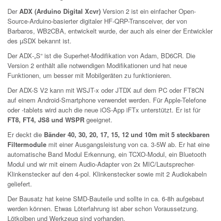
Der
ADX (Arduino Digital Xcvr)
Version 2 ist ein einfacher Open-
Source-Arduino-basierter digitaler HF-QRP-Transceiver, der von
Barbaros, WB2CBA, entwickelt wurde, der auch als einer der Entwickler
des µSDX bekannt ist.
Der ADX‑„S“ ist die Superhet-Modifikation von Adam, BD6CR. Die
Version 2 enthält alle notwendigen Modifikationen und hat neue
Funktionen, um besser mit Mobilgeräten zu funktionieren.
Der ADX-S V2 kann mit WSJT-x oder JTDX auf dem PC oder FT8CN
auf einem Android-Smartphone verwendet werden. Für Apple-Telefone
oder -tablets wird auch die neue iOS-App iFTx unterstützt. Er ist für
FT8, FT4, JS8 und WSPR
geeignet.
Er deckt die
Bänder 40, 30, 20, 17, 15, 12 und 10m mit 5 steckbaren
Filtermodule
mit einer Ausgangsleistung von ca. 3-5W ab. Er hat eine
automatische Band Modul Erkennung, ein TCXO-Modul, ein Bluetooth
Modul und wir mit einem Audio-Adapter von 2x MIC/Lautsprecher-
Klinkenstecker auf den 4-pol. Klinkenstecker sowie mit 2 Audiokabeln
geliefert.
Der Bausatz hat keine SMD-Bauteile und sollte in ca. 6-8h aufgebaut
werden können. Etwas Löterfahrung ist aber schon Voraussetzung.
Lötkolben und Werkzeug sind vorhanden.