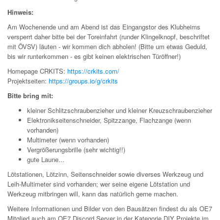
Hinweis:
Am Wochenende und am Abend ist das Eingangstor des Klubheims
versperrt daher bitte bei der Toreinfahrt (runder Klingelknopf, beschriftet
mit ÖVSV) läuten - wir kommen dich abholen! (Bitte um etwas Geduld,
bis wir runterkommen - es gibt keinen elektrischen Türöffner!)
Homepage CRKITS:
https://crkits.com/
Projektseiten:
https://groups.io/g/crkits
Bitte bring mit:
kleiner Schlitzschraubenzieher und kleiner Kreuzschraubenzieher
Elektronikseitenschneider, Spitzzange, Flachzange (wenn
vorhanden)
Multimeter (wenn vorhanden)
Vergrößerungsbrille (sehr wichtig!!)
gute Laune...
Lötstationen, Lötzinn, Seitenschneider sowie diverses Werkzeug und
Leih-Multimeter sind vorhanden; wer seine eigene Lötstation und
Werkzeug mitbringen will, kann das natürlich gerne machen.
Weitere Informationen und Bilder von den Bausätzen findest du als OE7
Mitglied auch am OE7 Discord Server in der Kategorie DIY Projekte im