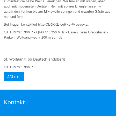
zumindest die halbe Welt zu erreichen. Wir funken mit uralten, aber
auch mit modernsten Geräten. Rein mit solarer Energie lassen wir
autark den Funken bis zur Mikrowelle springen und erwarten Gäste aus
nah und fern.
Bei Fragen kontaktiert bitte OE6RKE oe6rke @ oevsv.at.
QTH JN76OT30MP • QRG 145.350 MHz • Essen: beim Gregorhansl •
Parken: Wolfgangiweg + 200 m zu Fuß
St. Wolfgangi ob Deutschlandsberg
QTH JN76OT30MP
ADL612
Kontakt