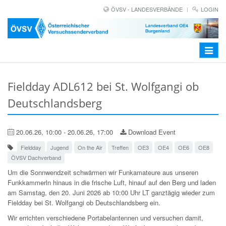
ÖVSV - LANDESVERBÄNDE
LOGIN
Toggle
navigat
Fieldday ADL612 bei St. Wolfgangi ob
Deutschlandsberg
20.06.26, 10:00 - 20.06.26, 17:00
Download Event
Fieldday
Jugend
On the Air
Treffen
OE3
OE4
OE6
OE8
ÖVSV Dachverband
Um die Sonnwendzeit schwärmen wir Funkamateure aus unseren
Funkkammerln hinaus in die frische Luft, hinauf auf den Berg und laden
am Samstag, den 20. Juni 2026 ab 10:00 Uhr LT ganztägig wieder zum
Fieldday bei St. Wolfgangi ob Deutschlandsberg ein.
Wir errichten verschiedene Portabelantennen und versuchen damit,